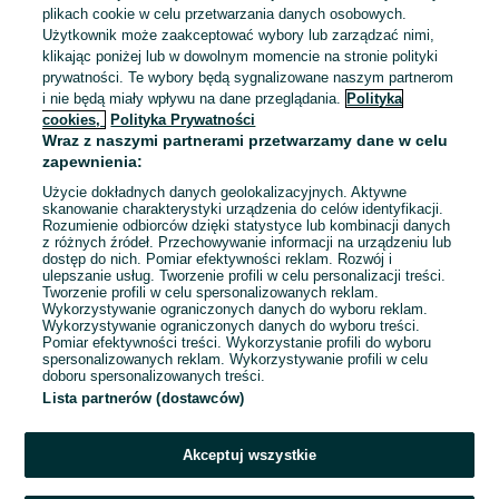
System wynagrodzeń: Podstawa + prowizja
plikach cookie w celu przetwarzania danych osobowych.
Dyspozycyjność: Elastyczny czas pracy, Praca w weekendy
Użytkownik może zaakceptować wybory lub zarządzać nimi,
klikając poniżej lub w dowolnym momencie na stronie polityki
Odświeżono dnia 04 sierpnia 2026
prywatności. Te wybory będą sygnalizowane naszym partnerom
i nie będą miały wpływu na dane przeglądania.
Polityka
cookies,
Polityka Prywatności
Wraz z naszymi partnerami przetwarzamy dane w celu
Praca w sklepie Abra - Bielsko - Biała,
zapewnienia:
cały etat
Abra S.A.
Użycie dokładnych danych geolokalizacyjnych. Aktywne
skanowanie charakterystyki urządzenia do celów identyfikacji.
Bielsko-Biała
Rozumienie odbiorców dzięki statystyce lub kombinacji danych
Pełny etat
z różnych źródeł. Przechowywanie informacji na urządzeniu lub
Umowa o pracę
dostęp do nich. Pomiar efektywności reklam. Rozwój i
ulepszanie usług. Tworzenie profili w celu personalizacji treści.
Odpowiednie doświadczenie zawodowe
Tworzenie profili w celu spersonalizowanych reklam.
Wykorzystywanie ograniczonych danych do wyboru reklam.
System wynagrodzeń: Podstawa + prowizja
Wykorzystywanie ograniczonych danych do wyboru treści.
Dyspozycyjność: Elastyczny czas pracy, Praca w weekendy
Pomiar efektywności treści. Wykorzystanie profili do wyboru
spersonalizowanych reklam. Wykorzystywanie profili w celu
Samochód służbowy: Nie
+ 1 inne
doboru spersonalizowanych treści.
Lista partnerów (dostawców)
Odświeżono dnia 03 sierpnia 2026
Akceptuj wszystkie